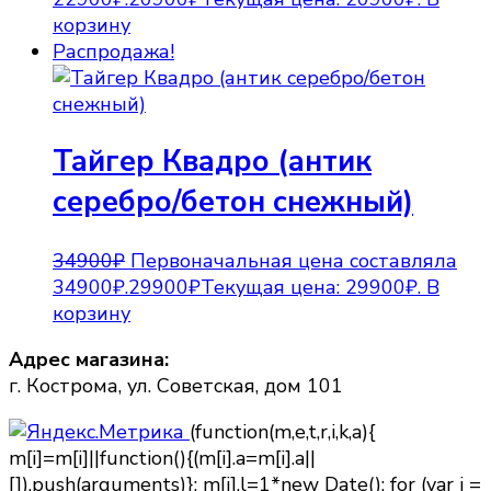
корзину
Распродажа!
Тайгер Квадро (антик
серебро/бетон снежный)
34900
₽
Первоначальная цена составляла
34900₽.
29900
₽
Текущая цена: 29900₽.
В
корзину
Адрес магазина:
г. Кострома, ул. Советская, дом 101
(function(m,e,t,r,i,k,a){
m[i]=m[i]||function(){(m[i].a=m[i].a||
[]).push(arguments)}; m[i].l=1*new Date(); for (var j =