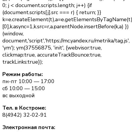
0; j < document.scripts.length; j++) {if
(document.scripts[j].src === r) { return; }}
k=e.createElement(t),a=e.getElementsByTagName(t
[0],k.async=1,k.src=r,a.parentNode.insertBefore(k,a) })
(window,
document,'script','https://mc.yandex.ru/metrika/tag.js',
'ym'); ym(37556875, 'init', {webvisor:true,
clickmap:true, accurateTrackBounce:true,
trackLinks:true});
Режим работы:
пн-пт 10:00 — 17:00
сб 10:00 — 15:00
вс выходной
Тел. в Костроме:
8(4942) 32-02-91
Электронная почта: