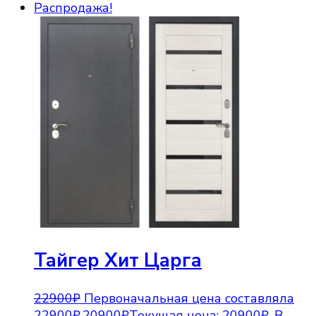
Распродажа!
Тайгер Хит Царга
22900
₽
Первоначальная цена составляла
22900₽.
20900
₽
Текущая цена: 20900₽.
В