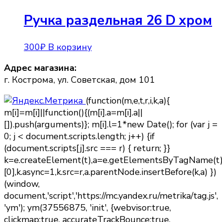
Ручка раздельная 26 D хром
300
₽
В корзину
Адрес магазина:
г. Кострома, ул. Советская, дом 101
(function(m,e,t,r,i,k,a){
m[i]=m[i]||function(){(m[i].a=m[i].a||
[]).push(arguments)}; m[i].l=1*new Date(); for (var j =
0; j < document.scripts.length; j++) {if
(document.scripts[j].src === r) { return; }}
k=e.createElement(t),a=e.getElementsByTagName(t
[0],k.async=1,k.src=r,a.parentNode.insertBefore(k,a) })
(window,
document,'script','https://mc.yandex.ru/metrika/tag.js',
'ym'); ym(37556875, 'init', {webvisor:true,
clickmap:true, accurateTrackBounce:true,