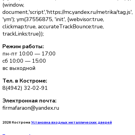
(window,
document,'script','https://mc.yandex.ru/metrika/tag.js',
'ym'); ym(37556875, 'init', {webvisor:true,
clickmap:true, accurateTrackBounce:true,
trackLinks:true});
Режим работы:
пн-пт 10:00 — 17:00
сб 10:00 — 15:00
вс выходной
Тел. в Костроме:
8(4942) 32-02-91
Электронная почта:
firmafaraon@yandex.ru
2026 Кострома
Установка входных металлических дверей