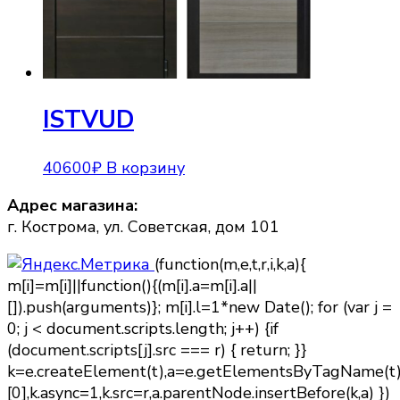
ISTVUD
40600
₽
В корзину
Адрес магазина:
г. Кострома, ул. Советская, дом 101
(function(m,e,t,r,i,k,a){
m[i]=m[i]||function(){(m[i].a=m[i].a||
[]).push(arguments)}; m[i].l=1*new Date(); for (var j =
0; j < document.scripts.length; j++) {if
(document.scripts[j].src === r) { return; }}
k=e.createElement(t),a=e.getElementsByTagName(t
[0],k.async=1,k.src=r,a.parentNode.insertBefore(k,a) })