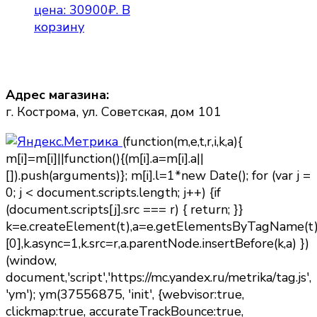
цена: 30900₽.
В
корзину
Адрес магазина:
г. Кострома, ул. Советская, дом 101
(function(m,e,t,r,i,k,a){
m[i]=m[i]||function(){(m[i].a=m[i].a||
[]).push(arguments)}; m[i].l=1*new Date(); for (var j =
0; j < document.scripts.length; j++) {if
(document.scripts[j].src === r) { return; }}
k=e.createElement(t),a=e.getElementsByTagName(t
[0],k.async=1,k.src=r,a.parentNode.insertBefore(k,a) })
(window,
document,'script','https://mc.yandex.ru/metrika/tag.js',
'ym'); ym(37556875, 'init', {webvisor:true,
clickmap:true, accurateTrackBounce:true,