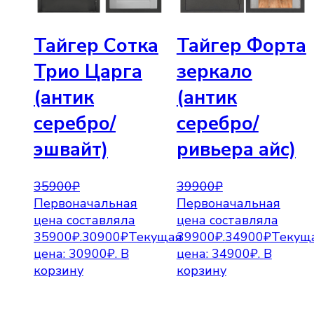
Тайгер Сотка
Тайгер Форта
Трио Царга
зеркало
(антик
(антик
серебро/
серебро/
эшвайт)
ривьера айс)
35900
₽
39900
₽
Первоначальная
Первоначальная
цена составляла
цена составляла
35900₽.
30900
₽
Текущая
39900₽.
34900
₽
Текущ
цена: 30900₽.
В
цена: 34900₽.
В
корзину
корзину